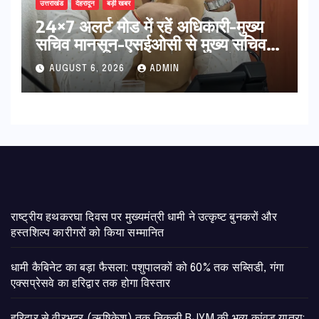
उत्तराखंड
देहरादून
बड़ी खबर
24×7 अलर्ट मोड में रहें अधिकारी-मुख्य
सचिव मानसून-एसईओसी से मुख्य सचिव ने
की विस्तृत समीक्षा कहा-बंद सड़कों को
AUGUST 6, 2026
ADMIN
शीघ्र खोला जाए, लोगों को न हो दिक्कत
राष्ट्रीय हथकरघा दिवस पर मुख्यमंत्री धामी ने उत्कृष्ट बुनकरों और
हस्तशिल्प कारीगरों को किया सम्मानित
​धामी कैबिनेट का बड़ा फैसला: पशुपालकों को 60% तक सब्सिडी, गंगा
एक्सप्रेसवे का हरिद्वार तक होगा विस्तार
​हरिद्वार से वीरभद्र (ऋषिकेश) तक निकली BJYM की भव्य कांवड़ यात्रा;