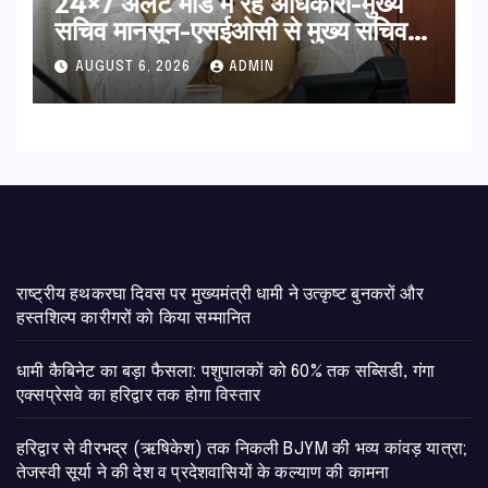
24×7 अलर्ट मोड में रहें अधिकारी-मुख्य
सचिव मानसून-एसईओसी से मुख्य सचिव ने
की विस्तृत समीक्षा कहा-बंद सड़कों को
AUGUST 6, 2026
ADMIN
शीघ्र खोला जाए, लोगों को न हो दिक्कत
राष्ट्रीय हथकरघा दिवस पर मुख्यमंत्री धामी ने उत्कृष्ट बुनकरों और
हस्तशिल्प कारीगरों को किया सम्मानित
​धामी कैबिनेट का बड़ा फैसला: पशुपालकों को 60% तक सब्सिडी, गंगा
एक्सप्रेसवे का हरिद्वार तक होगा विस्तार
​हरिद्वार से वीरभद्र (ऋषिकेश) तक निकली BJYM की भव्य कांवड़ यात्रा;
तेजस्वी सूर्या ने की देश व प्रदेशवासियों के कल्याण की कामना