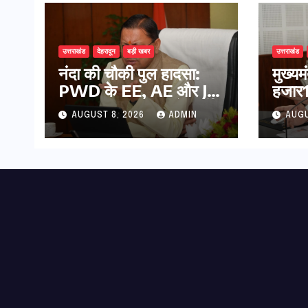
उत्तराखंड
देहरादून
बड़ी खबर
उत्तराखंड
नंदा की चौकी पुल हादसा:
मुख्य
PWD के EE, AE और JE
हजार17
निलंबित, सीएम धामी के निर्देश
कुल 
AUGUST 8, 2026
ADMIN
AUGU
पर सख्त कार्रवाई
की पे
भुगता