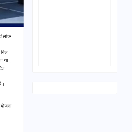
 एवं लोक
ी बिल
़ता था।
दित
है।
र योजना