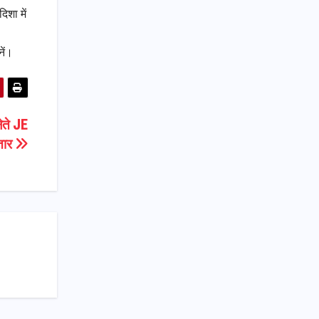
िशा में
ें।
ेते JE
्तार