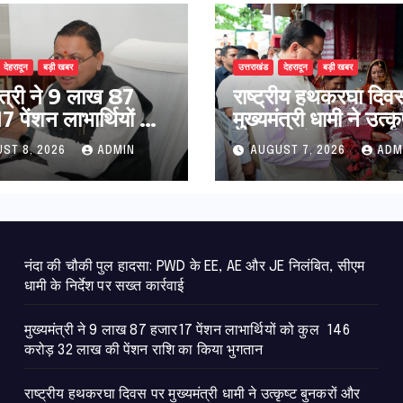
देहरादून
बड़ी खबर
उत्तराखंड
देहरादून
बड़ी खबर
मंत्री ने 9 लाख 87
राष्ट्रीय हथकरघा दिव
 पेंशन लाभार्थियों को
मुख्यमंत्री धामी ने उत्कृ
146 करोड़ 32 लाख
बुनकरों और हस्तशिल्प
ST 8, 2026
ADMIN
AUGUST 7, 2026
ADM
ंशन राशि का किया
कारीगरों को किया सम्म
न
नंदा की चौकी पुल हादसा: PWD के EE, AE और JE निलंबित, सीएम
धामी के निर्देश पर सख्त कार्रवाई
मुख्यमंत्री ने 9 लाख 87 हजार17 पेंशन लाभार्थियों को कुल 146
करोड़ 32 लाख की पेंशन राशि का किया भुगतान
राष्ट्रीय हथकरघा दिवस पर मुख्यमंत्री धामी ने उत्कृष्ट बुनकरों और