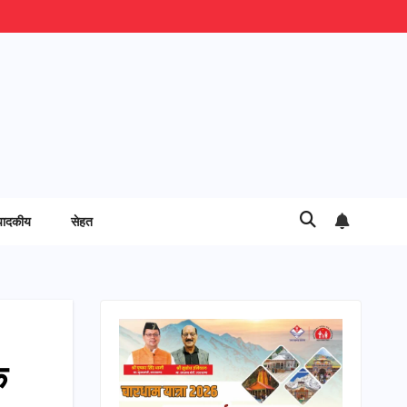
पादकीय
सेहत
े