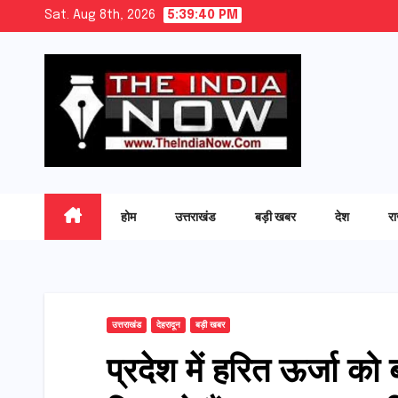
Skip
Sat. Aug 8th, 2026
5:39:41 PM
to
content
होम
उत्तराखंड
बड़ी खबर
देश
र
उत्तराखंड
देहरादून
बड़ी खबर
प्रदेश में हरित ऊर्जा को बढ़