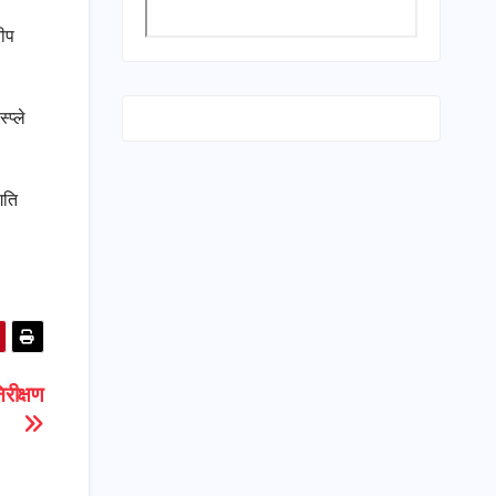
रीप
प्ले
गति
रीक्षण