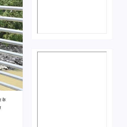
ण के
त
।