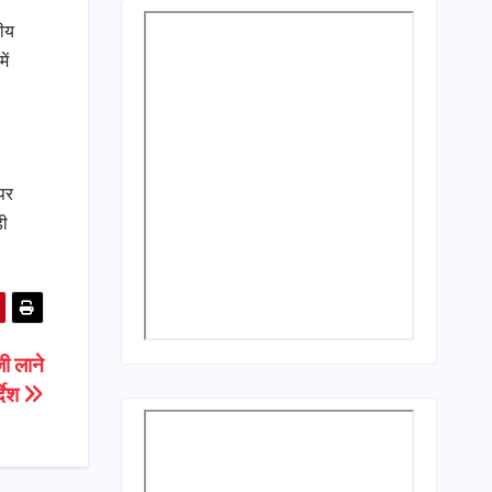
तीय
ें
 पर
़ी
ी लाने
्देश