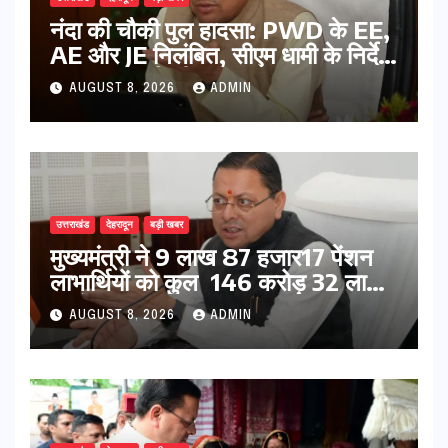
नंदा की चौकी पुल हादसा: PWD के EE,
AE और JE निलंबित, सीएम धामी के निर्देश
पर सख्त कार्रवाई
AUGUST 8, 2026
ADMIN
उत्तराखंड
देहरादून
बड़ी खबर
मुख्यमंत्री ने 9 लाख 87 हजार17 पेंशन
लाभार्थियों को कुल 146 करोड़ 32 लाख
की पेंशन राशि का किया भुगतान
AUGUST 8, 2026
ADMIN