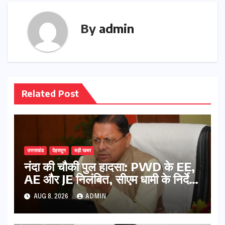
By
admin
Related Post
उत्तराखंड
देहरादून
बड़ी खबर
नंदा की चौकी पुल हादसा: PWD के EE,
AE और JE निलंबित, सीएम धामी के निर्देश
पर सख्त कार्रवाई
AUG 8, 2026
ADMIN