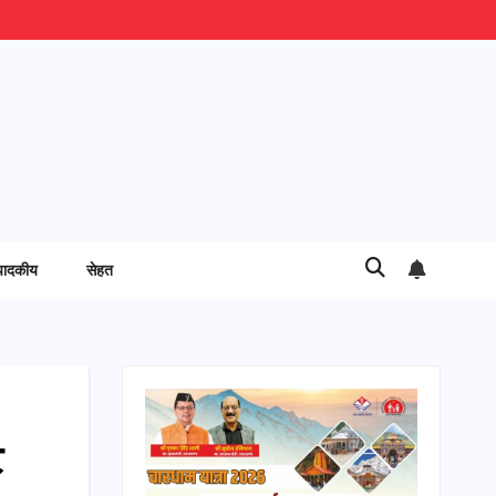
पादकीय
सेहत
ट