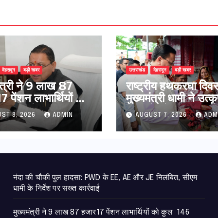
देहरादून
बड़ी खबर
उत्तराखंड
देहरादून
बड़ी खबर
मंत्री ने 9 लाख 87
राष्ट्रीय हथकरघा दिव
 पेंशन लाभार्थियों को
मुख्यमंत्री धामी ने उत्कृ
146 करोड़ 32 लाख
बुनकरों और हस्तशिल्प
ST 8, 2026
ADMIN
AUGUST 7, 2026
ADM
ंशन राशि का किया
कारीगरों को किया सम्म
न
नंदा की चौकी पुल हादसा: PWD के EE, AE और JE निलंबित, सीएम
धामी के निर्देश पर सख्त कार्रवाई
मुख्यमंत्री ने 9 लाख 87 हजार17 पेंशन लाभार्थियों को कुल 146