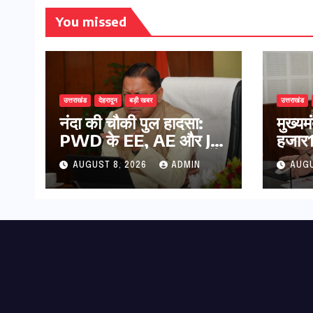
You missed
उत्तराखंड
देहरादून
बड़ी खबर
उत्तराखंड
नंदा की चौकी पुल हादसा:
मुख्य
PWD के EE, AE और JE
हजार17
निलंबित, सीएम धामी के निर्देश
कुल 
AUGUST 8, 2026
ADMIN
AUGU
पर सख्त कार्रवाई
की पे
भुगता