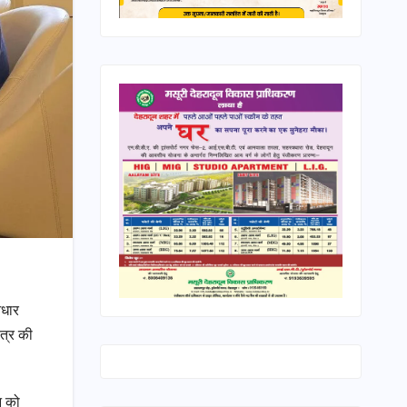
आधार
ेत्र की
न को