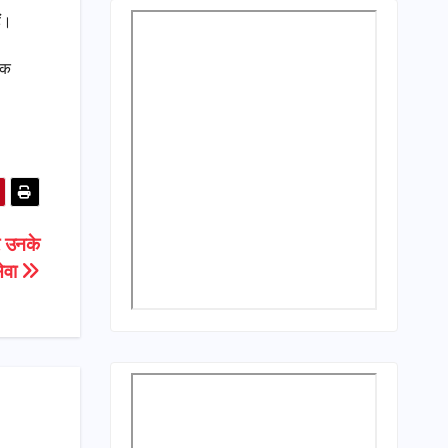
ैं।
ोक
र उनके
सेवा