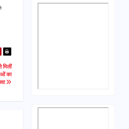
े
 मिलीं
ाओं का
लवा