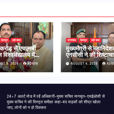
देहरादून
बड़ी खबर
उत्तराखंड
देहरादून
बड़ी खबर
करोड़ से एचएनबी
मुख्यमंत्री से महानिदे
विश्वविद्यालय में
एनसीसी ने की शिष्टाचा
धान संरचना होगी
भेंट,उत्तराखण्ड में एनस
ST 6, 2026
ADMIN
AUGUST 6, 2026
ADM
उच्च शिक्षा मंत्री धन
विस्तार एवं आधुनिक
ावत ने नवनियुक्त
आधारभूत संरचना के 
ीय शिक्षा मंत्री से की
पर हुई महत्वपूर्ण चर्चा
ात
24×7 अलर्ट मोड में रहें अधिकारी-मुख्य सचिव मानसून-एसईओसी से
मुख्य सचिव ने की विस्तृत समीक्षा कहा-बंद सड़कों को शीघ्र खोला
जाए, लोगों को न हो दिक्कत