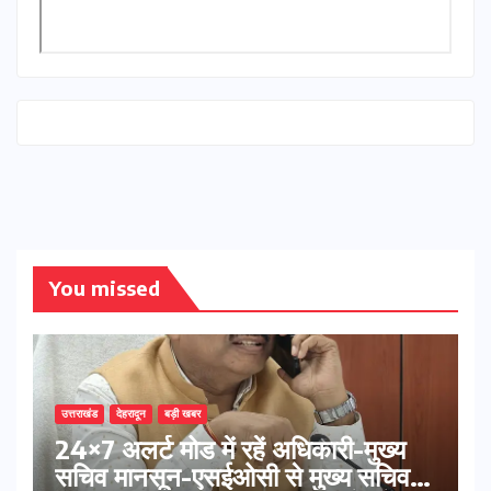
You missed
उत्तराखंड
देहरादून
बड़ी खबर
24×7 अलर्ट मोड में रहें अधिकारी-मुख्य
सचिव मानसून-एसईओसी से मुख्य सचिव ने