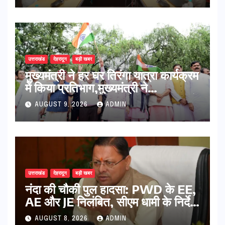
उत्तराखंड
देहरादून
बड़ी खबर
मुख्यमंत्री ने हर घर तिरंगा यात्रा कार्यक्रम
में किया प्रतिभाग,मुख्यमंत्री ने
प्रदेशवासियों से स्वतंत्रता दिवस पर अपने
AUGUST 9, 2026
ADMIN
घरों में तिरंगा फहराने का किया आवाह्न
उत्तराखंड
देहरादून
बड़ी खबर
नंदा की चौकी पुल हादसा: PWD के EE,
AE और JE निलंबित, सीएम धामी के निर्देश
पर सख्त कार्रवाई
AUGUST 8, 2026
ADMIN