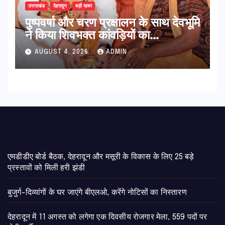
उत्तराखंड
देहरादून
बड़ी खबर
पुष्पवर्षा और चरण प्रक्षालन के साथ देवभूमि
ने किया शिवभक्त कांवड़ियों का
अभिनंदन,मुख्यमंत्री ने स्वास्थ्य सेवा शिविर
AUGUST 4, 2026
ADMIN
का किया शुभारंभ, श्रद्धालुओं को अपने
हाथों से परोसा भोजन
एमडीडीए बोर्ड बैठक, देहरादून और मसूरी के विकास के लिए 25 बड़े
प्रस्तावों को मिली हरी झंडी
बुजुर्ग-दिव्यांगों के घर जाएंगे बीएलओ, करेंगे नोटिसों का निस्तारण
​देहरादून में 11 अगस्त को लगेगा एक दिवसीय रोजगार मेला, 559 पदों पर