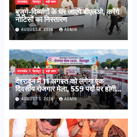
उत्तराखंड
देहरादून
बड़ी खबर
बुजुर्ग-दिव्यांगों के घर जाएंगे बीएलओ, करेंगे
नोटिसों का निस्तारण
AUGUST 5, 2026
ADMIN
उत्तराखंड
देहरादून
बड़ी खबर
​देहरादून में 11 अगस्त को लगेगा एक
दिवसीय रोजगार मेला, 559 पदों पर होगी
भर्ती
AUGUST 5, 2026
ADMIN