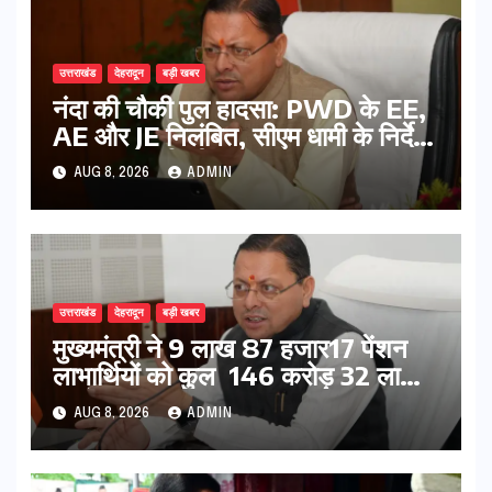
उत्तराखंड
देहरादून
बड़ी खबर
नंदा की चौकी पुल हादसा: PWD के EE,
AE और JE निलंबित, सीएम धामी के निर्देश
पर सख्त कार्रवाई
AUG 8, 2026
ADMIN
उत्तराखंड
देहरादून
बड़ी खबर
मुख्यमंत्री ने 9 लाख 87 हजार17 पेंशन
लाभार्थियों को कुल 146 करोड़ 32 लाख
की पेंशन राशि का किया भुगतान
AUG 8, 2026
ADMIN