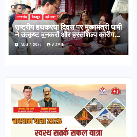
उत्तराखंड
देहरादून
बड़ी खबर
राष्ट्रीय हथकरघा दिवस पर मुख्यमंत्री धामी
ने उत्कृष्ट बुनकरों और हस्तशिल्प कारीगरों
को किया सम्मानित
AUG 7, 2026
ADMIN