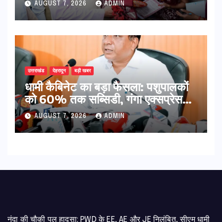
AUGUST 7, 2026
ADMIN
उत्तराखंड
देहरादून
बड़ी खबर
​धामी कैबिनेट का बड़ा फैसला: पशुपालकों
को 60% तक सब्सिडी, गंगा एक्सप्रेसवे
का हरिद्वार तक होगा विस्तार
AUGUST 7, 2026
ADMIN
नंदा की चौकी पुल हादसा: PWD के EE, AE और JE निलंबित, सीएम धामी