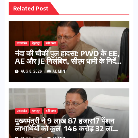
Related Post
उत्तराखंड
देहरादून
बड़ी खबर
नंदा की चौकी पुल हादसा: PWD के EE,
AE और JE निलंबित, सीएम धामी के निर्देश
पर सख्त कार्रवाई
AUG 8, 2026
ADMIN
उत्तराखंड
देहरादून
बड़ी खबर
मुख्यमंत्री ने 9 लाख 87 हजार17 पेंशन
लाभार्थियों को कुल 146 करोड़ 32 लाख
की पेंशन राशि का किया भुगतान