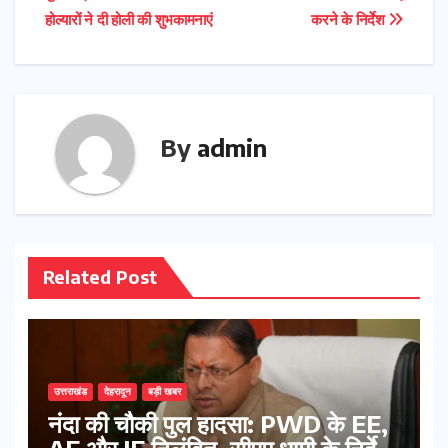
navigation
होल्यारों ने दी होली की शुभकामनाएं
करने के निर्देश
By
admin
Related Post
उत्तराखंड
देहरादून
बड़ी खबर
नंदा की चौकी पुल हादसा: PWD के EE,
AE और JE निलंबित, सीएम धामी के निर्देश