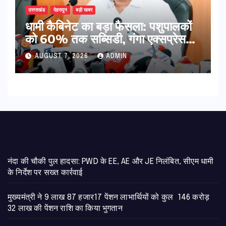
उत्तराखंड
देहरादून
बड़ी खबर
​धामी कैबिनेट का बड़ा फैसला: पशुपालकों
को 60% तक सब्सिडी, गंगा एक्सप्रेसवे
का हरिद्वार तक होगा विस्तार
AUGUST 7, 2026
ADMIN
नंदा की चौकी पुल हादसा: PWD के EE, AE और JE निलंबित, सीएम धामी
के निर्देश पर सख्त कार्रवाई
मुख्यमंत्री ने 9 लाख 87 हजार17 पेंशन लाभार्थियों को कुल 146 करोड़
32 लाख की पेंशन राशि का किया भुगतान