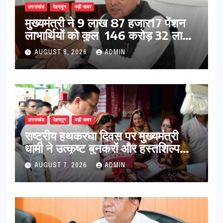
उत्तराखंड
देहरादून
बड़ी खबर
मुख्यमंत्री ने 9 लाख 87 हजार17 पेंशन
लाभार्थियों को कुल 146 करोड़ 32 लाख
की पेंशन राशि का किया भुगतान
AUGUST 8, 2026
ADMIN
उत्तराखंड
देहरादून
बड़ी खबर
राष्ट्रीय हथकरघा दिवस पर मुख्यमंत्री
धामी ने उत्कृष्ट बुनकरों और हस्तशिल्प
कारीगरों को किया सम्मानित
AUGUST 7, 2026
ADMIN