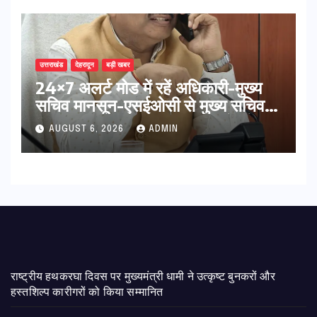
उत्तराखंड
देहरादून
बड़ी खबर
24×7 अलर्ट मोड में रहें अधिकारी-मुख्य
सचिव मानसून-एसईओसी से मुख्य सचिव ने
की विस्तृत समीक्षा कहा-बंद सड़कों को
AUGUST 6, 2026
ADMIN
शीघ्र खोला जाए, लोगों को न हो दिक्कत
राष्ट्रीय हथकरघा दिवस पर मुख्यमंत्री धामी ने उत्कृष्ट बुनकरों और
हस्तशिल्प कारीगरों को किया सम्मानित