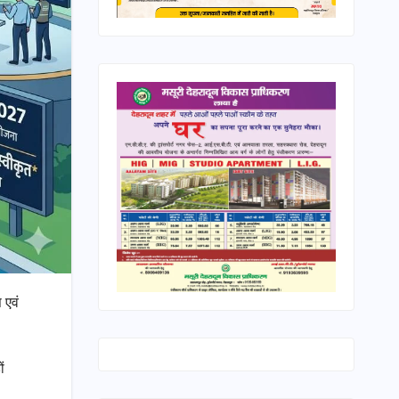
 एवं
ं