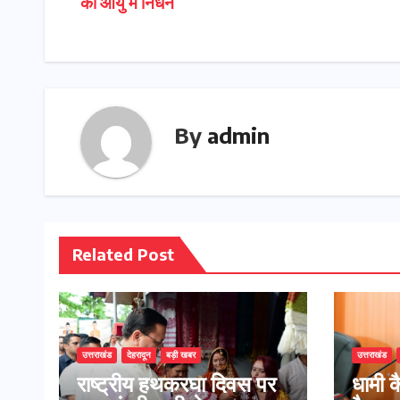
की आयु में निधन
By
admin
Related Post
उत्तराखंड
देहरादून
बड़ी खबर
उत्तराखंड
राष्ट्रीय हथकरघा दिवस पर
​धामी 