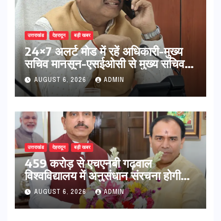
उत्तराखंड
देहरादून
बड़ी खबर
24×7 अलर्ट मोड में रहें अधिकारी-मुख्य
सचिव मानसून-एसईओसी से मुख्य सचिव ने
की विस्तृत समीक्षा कहा-बंद सड़कों को
AUGUST 6, 2026
ADMIN
शीघ्र खोला जाए, लोगों को न हो दिक्कत
उत्तराखंड
देहरादून
बड़ी खबर
459 करोड़ से एचएनबी गढ़वाल
विश्वविद्यालय में अनुसंधान संरचना होगी
सुदृढ,उच्च शिक्षा मंत्री धन सिंह रावत ने
AUGUST 6, 2026
ADMIN
नवनियुक्त केन्द्रीय शिक्षा मंत्री से की
मुलाकात