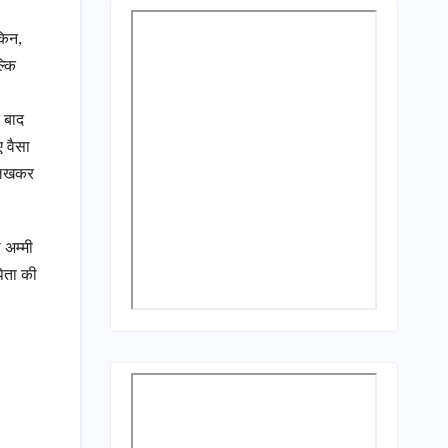
किन,
्कि
े बाद
ए वैसा
 लिखकर
 अम्मी
िता की