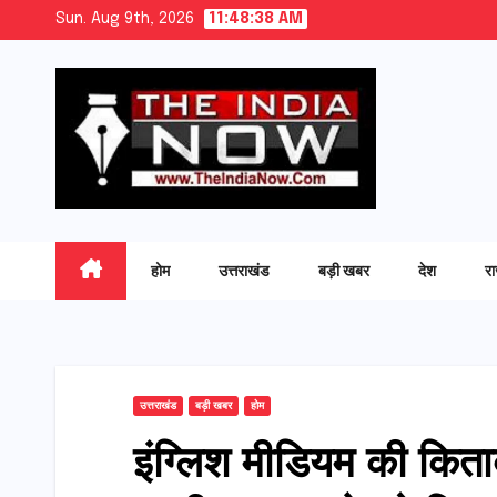
Skip
Sun. Aug 9th, 2026
11:48:39 AM
to
content
होम
उत्तराखंड
बड़ी खबर
देश
र
उत्तराखंड
बड़ी खबर
होम
इंग्लिश मीडियम की कित