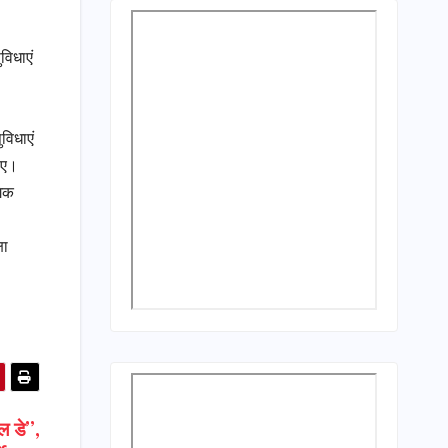
विधाएं
विधाएं
जाए।
गिक
षा
ल डे”,