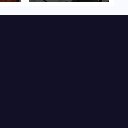
कहा-बंद सड़कों को शीघ्र
खोला जाए, लोगों को न हो
दिक्कत