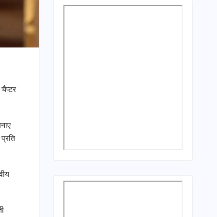
चैप्टर
बनाए
 प्रति
वीय
ती