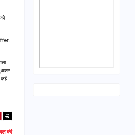
 को
ffer,
शाला
सुधाकर
त कई
यजल की