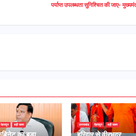
पर्याप्त उपलब्धता सुनिश्चित की जाए- मुख्यमं
देहरादून
बड़ी खबर
उत्तराखंड
देहरादून
बड़ी खबर
कैबिनेट का बड़ा
​हरिद्वार से वीरभद्र