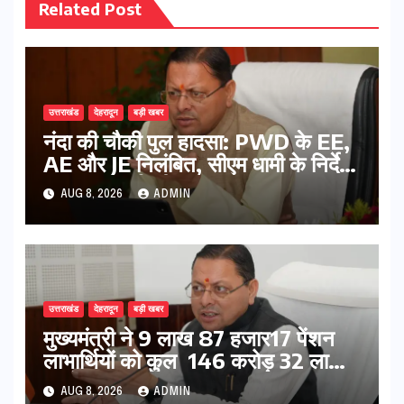
Related Post
उत्तराखंड
देहरादून
बड़ी खबर
नंदा की चौकी पुल हादसा: PWD के EE,
AE और JE निलंबित, सीएम धामी के निर्देश
पर सख्त कार्रवाई
AUG 8, 2026
ADMIN
उत्तराखंड
देहरादून
बड़ी खबर
मुख्यमंत्री ने 9 लाख 87 हजार17 पेंशन
लाभार्थियों को कुल 146 करोड़ 32 लाख
की पेंशन राशि का किया भुगतान
AUG 8, 2026
ADMIN