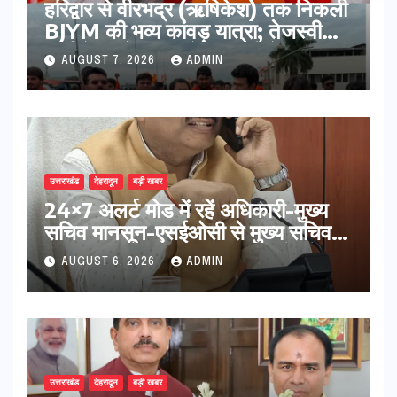
​हरिद्वार से वीरभद्र (ऋषिकेश) तक निकली
BJYM की भव्य कांवड़ यात्रा; तेजस्वी
सूर्या ने की देश व प्रदेशवासियों के कल्याण
AUGUST 7, 2026
ADMIN
की कामना
उत्तराखंड
देहरादून
बड़ी खबर
24×7 अलर्ट मोड में रहें अधिकारी-मुख्य
सचिव मानसून-एसईओसी से मुख्य सचिव ने
की विस्तृत समीक्षा कहा-बंद सड़कों को
AUGUST 6, 2026
ADMIN
शीघ्र खोला जाए, लोगों को न हो दिक्कत
उत्तराखंड
देहरादून
बड़ी खबर