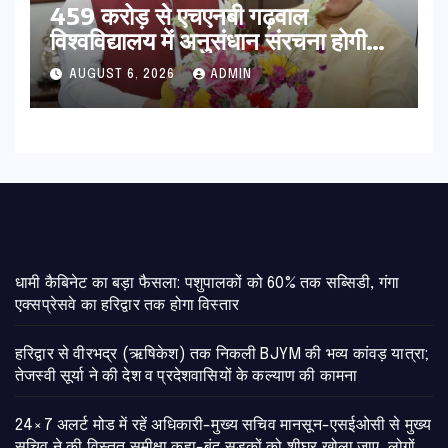
459 करोड़ से एचएनबी गढ़वाल
विश्वविद्यालय में अनुसंधान संरचना होगी
सुदृढ,उच्च शिक्षा मंत्री धन सिंह रावत ने
AUGUST 6, 2026
ADMIN
नवनियुक्त केन्द्रीय शिक्षा मंत्री से की
मुलाकात
​धामी कैबिनेट का बड़ा फैसला: पशुपालकों को 60% तक सब्सिडी, गंगा
एक्सप्रेसवे का हरिद्वार तक होगा विस्तार
​हरिद्वार से वीरभद्र (ऋषिकेश) तक निकली BJYM की भव्य कांवड़ यात्रा;
तेजस्वी सूर्या ने की देश व प्रदेशवासियों के कल्याण की कामना
24×7 अलर्ट मोड में रहें अधिकारी-मुख्य सचिव मानसून-एसईओसी से मुख्य
सचिव ने की विस्तृत समीक्षा कहा-बंद सड़कों को शीघ्र खोला जाए, लोगों