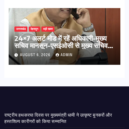
उत्तराखंड
देहरादून
बड़ी खबर
24×7 अलर्ट मोड में रहें अधिकारी-मुख्य
सचिव मानसून-एसईओसी से मुख्य सचिव ने
की विस्तृत समीक्षा कहा-बंद सड़कों को
AUGUST 6, 2026
ADMIN
शीघ्र खोला जाए, लोगों को न हो दिक्कत
राष्ट्रीय हथकरघा दिवस पर मुख्यमंत्री धामी ने उत्कृष्ट बुनकरों और
हस्तशिल्प कारीगरों को किया सम्मानित