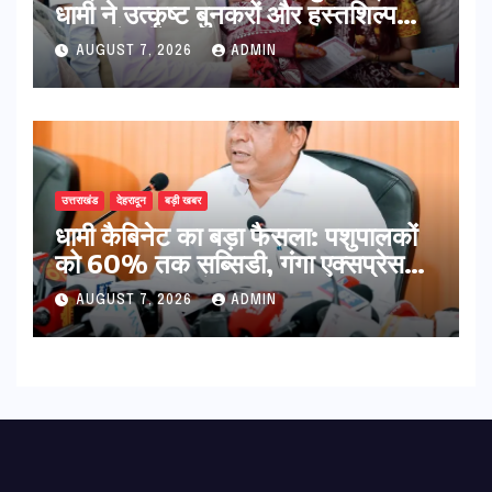
धामी ने उत्कृष्ट बुनकरों और हस्तशिल्प
कारीगरों को किया सम्मानित
AUGUST 7, 2026
ADMIN
उत्तराखंड
देहरादून
बड़ी खबर
​धामी कैबिनेट का बड़ा फैसला: पशुपालकों
को 60% तक सब्सिडी, गंगा एक्सप्रेसवे
का हरिद्वार तक होगा विस्तार
AUGUST 7, 2026
ADMIN