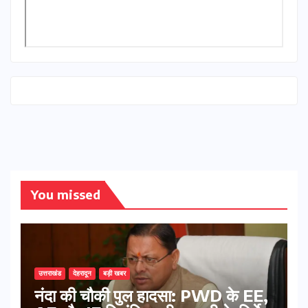
You missed
उत्तराखंड
देहरादून
बड़ी खबर
नंदा की चौकी पुल हादसा: PWD के EE,