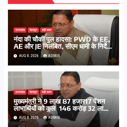
उत्तराखंड
देहरादून
बड़ी खबर
नंदा की चौकी पुल हादसा: PWD के EE,
AE और JE निलंबित, सीएम धामी के निर्देश
पर सख्त कार्रवाई
AUG 8, 2026
ADMIN
उत्तराखंड
देहरादून
बड़ी खबर
मुख्यमंत्री ने 9 लाख 87 हजार17 पेंशन
लाभार्थियों को कुल 146 करोड़ 32 लाख
की पेंशन राशि का किया भुगतान
AUG 8, 2026
ADMIN