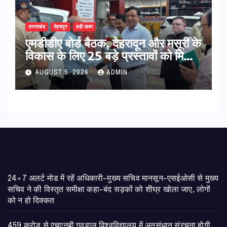
उत्तराखंड
देहरादून
बड़ी खबर
एमडीडीए बोर्ड बैठक, देहरादून और मसूरी के
विकास के लिए 25 बड़े प्रस्तावों को मिली
हरी झंडी
AUGUST 5, 2026
ADMIN
24×7 अलर्ट मोड में रहें अधिकारी-मुख्य सचिव मानसून-एसईओसी से मुख्य
सचिव ने की विस्तृत समीक्षा कहा-बंद सड़कों को शीघ्र खोला जाए, लोगों
को न हो दिक्कत
459 करोड़ से एचएनबी गढ़वाल विश्वविद्यालय में अनुसंधान संरचना होगी