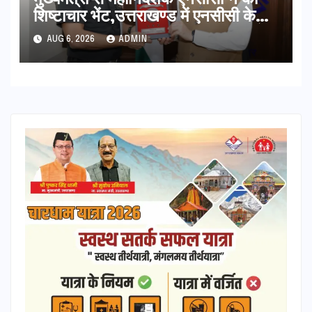
शिष्टाचार भेंट,उत्तराखण्ड में एनसीसी के
विस्तार एवं आधुनिक आधारभूत संरचना के
AUG 6, 2026
ADMIN
विकास पर हुई महत्वपूर्ण चर्चा