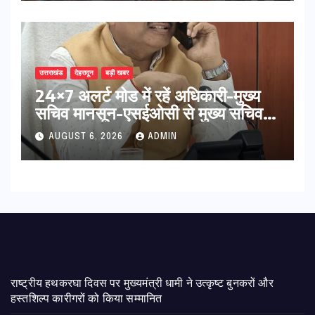
उत्तराखंड
देहरादून
बड़ी खबर
24×7 अलर्ट मोड में रहें अधिकारी-मुख्य
सचिव मानसून-एसईओसी से मुख्य सचिव ने
की विस्तृत समीक्षा कहा-बंद सड़कों को
AUGUST 6, 2026
ADMIN
शीघ्र खोला जाए, लोगों को न हो दिक्कत
राष्ट्रीय हथकरघा दिवस पर मुख्यमंत्री धामी ने उत्कृष्ट बुनकरों और
हस्तशिल्प कारीगरों को किया सम्मानित