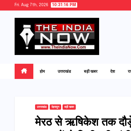
Skip
Fri. Aug 7th, 2026
10:31:17 PM
to
content
होम
उत्तराखंड
बड़ी खबर
देश
र
उत्तराखंड
देहरादून
बड़ी खबर
​मेरठ से ऋषिकेश तक दौड