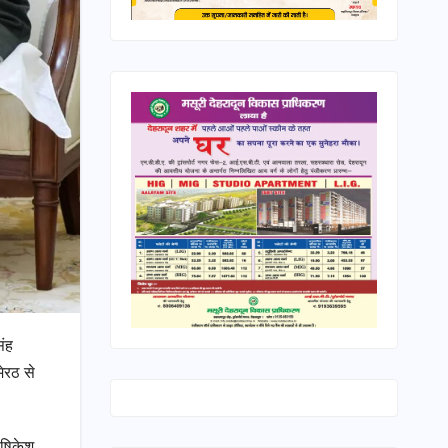
िंह
ेरठ से
ऋषिकेश