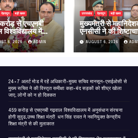
देहरादून
बड़ी खबर
उत्तराखंड
देहरादून
बड़ी खबर
करोड़ से एचएनबी
मुख्यमंत्री से महानिदे
विश्वविद्यालय में
एनसीसी ने की शिष्टाचा
धान संरचना होगी
भेंट,उत्तराखण्ड में एनस
ST 6, 2026
ADMIN
AUGUST 6, 2026
ADM
उच्च शिक्षा मंत्री धन
विस्तार एवं आधुनिक
ावत ने नवनियुक्त
आधारभूत संरचना के 
ीय शिक्षा मंत्री से की
पर हुई महत्वपूर्ण चर्चा
ात
24×7 अलर्ट मोड में रहें अधिकारी-मुख्य सचिव मानसून-एसईओसी से
मुख्य सचिव ने की विस्तृत समीक्षा कहा-बंद सड़कों को शीघ्र खोला
जाए, लोगों को न हो दिक्कत
459 करोड़ से एचएनबी गढ़वाल विश्वविद्यालय में अनुसंधान संरचना
होगी सुदृढ,उच्च शिक्षा मंत्री धन सिंह रावत ने नवनियुक्त केन्द्रीय
शिक्षा मंत्री से की मुलाकात