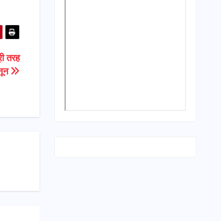
ूरी तरह
नून