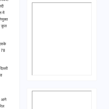
ोदी
में
ियुक्त
ब कुल
 इसके
र 78
दिल्ली
यह
ो आगे
रेल