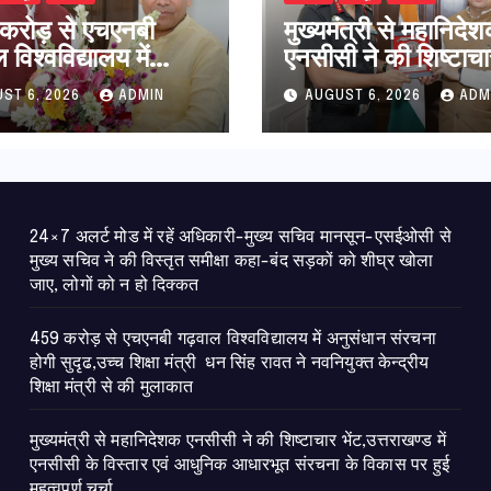
करोड़ से एचएनबी
मुख्यमंत्री से महानिदे
विश्वविद्यालय में
एनसीसी ने की शिष्टाचा
धान संरचना होगी
भेंट,उत्तराखण्ड में एनस
ST 6, 2026
ADMIN
AUGUST 6, 2026
ADM
उच्च शिक्षा मंत्री धन
विस्तार एवं आधुनिक
ावत ने नवनियुक्त
आधारभूत संरचना के 
ीय शिक्षा मंत्री से की
पर हुई महत्वपूर्ण चर्चा
ात
24×7 अलर्ट मोड में रहें अधिकारी-मुख्य सचिव मानसून-एसईओसी से
मुख्य सचिव ने की विस्तृत समीक्षा कहा-बंद सड़कों को शीघ्र खोला
जाए, लोगों को न हो दिक्कत
459 करोड़ से एचएनबी गढ़वाल विश्वविद्यालय में अनुसंधान संरचना
होगी सुदृढ,उच्च शिक्षा मंत्री धन सिंह रावत ने नवनियुक्त केन्द्रीय
शिक्षा मंत्री से की मुलाकात
मुख्यमंत्री से महानिदेशक एनसीसी ने की शिष्टाचार भेंट,उत्तराखण्ड में
एनसीसी के विस्तार एवं आधुनिक आधारभूत संरचना के विकास पर हुई
महत्वपूर्ण चर्चा