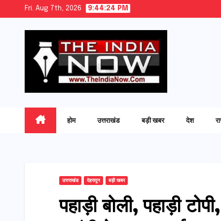
Skip
Fri. Aug 7th, 2026
9:44:25 PM
to
content
होम
उत्तराखंड
बड़ी खबर
देश
र
उत्तराखंड
देहरादून
बड़ी खबर
पहाड़ी बोली, पहाड़ी टोप