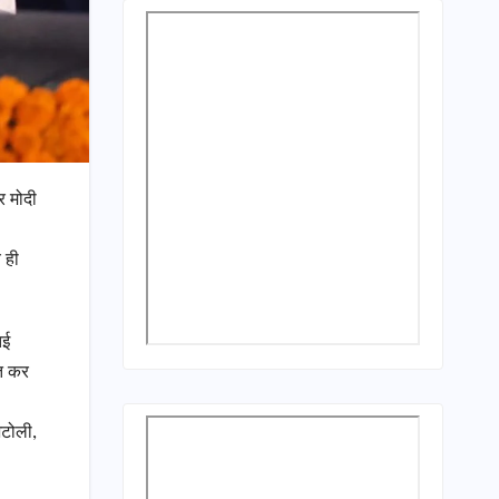
र मोदी
 ही
तई
ित कर
िटोली,