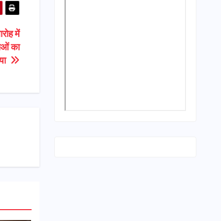
ोह में
ाओं का
िया