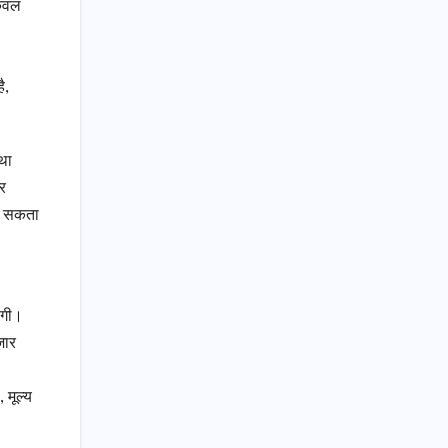
केवल
ै,
तथा
र
कर सकता
होगी।
जार
 मूल्य