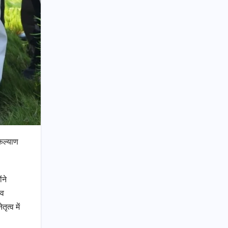
 कल्याण
ंने
नव
ृत्व में