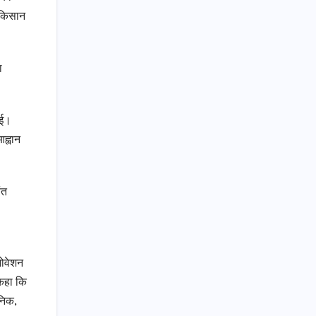
 किसान
ा
ाई।
आह्वान
ंत
इनोवेशन
े कहा कि
ानिक,