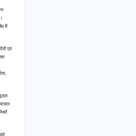
्न
ै।
ि में
ियों एवं
क्त
ाता,
 भूजल
नवाचार
निकों
 को