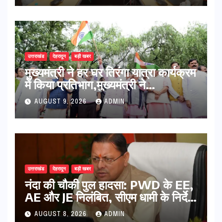
उत्तराखंड
देहरादून
बड़ी खबर
मुख्यमंत्री ने हर घर तिरंगा यात्रा कार्यक्रम
में किया प्रतिभाग,मुख्यमंत्री ने
प्रदेशवासियों से स्वतंत्रता दिवस पर अपने
AUGUST 9, 2026
ADMIN
घरों में तिरंगा फहराने का किया आवाह्न
उत्तराखंड
देहरादून
बड़ी खबर
नंदा की चौकी पुल हादसा: PWD के EE,
AE और JE निलंबित, सीएम धामी के निर्देश
पर सख्त कार्रवाई
AUGUST 8, 2026
ADMIN