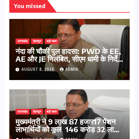
You missed
उत्तराखंड
देहरादून
बड़ी खबर
नंदा की चौकी पुल हादसा: PWD के EE,
AE और JE निलंबित, सीएम धामी के निर्देश
पर सख्त कार्रवाई
AUGUST 8, 2026
ADMIN
उत्तराखंड
देहरादून
बड़ी खबर
मुख्यमंत्री ने 9 लाख 87 हजार17 पेंशन
लाभार्थियों को कुल 146 करोड़ 32 लाख
की पेंशन राशि का किया भुगतान