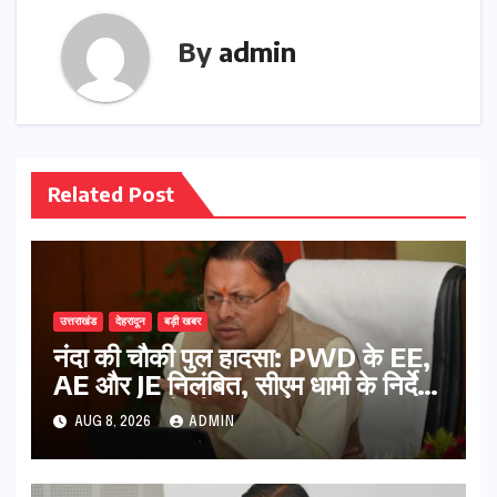
By
admin
Related Post
उत्तराखंड
देहरादून
बड़ी खबर
नंदा की चौकी पुल हादसा: PWD के EE,
AE और JE निलंबित, सीएम धामी के निर्देश
पर सख्त कार्रवाई
AUG 8, 2026
ADMIN