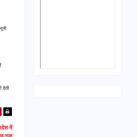
नूनी
ं
ी देती
देश में
माह तक