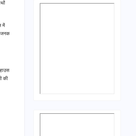
थों
में
्तिजनक
ट हाउस
ती की