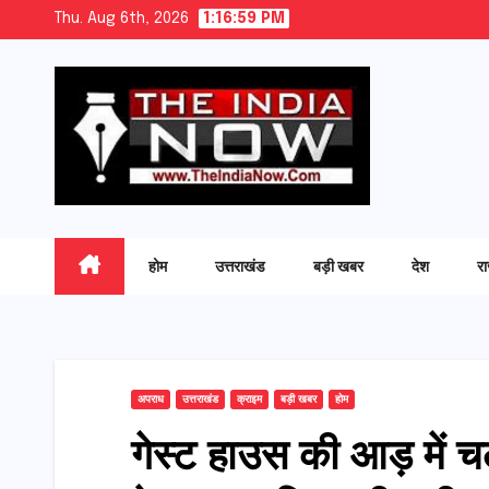
Skip
Thu. Aug 6th, 2026
1:17:00 PM
to
content
होम
उत्तराखंड
बड़ी खबर
देश
र
अपराध
उत्तराखंड
क्राइम
बड़ी खबर
होम
गेस्ट हाउस की आड़ में चल