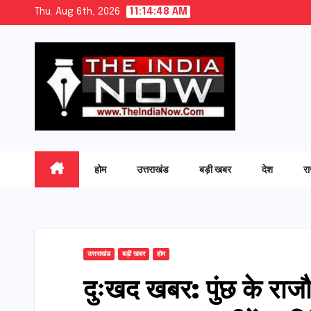
Skip
Thu. Aug 6th, 2026
11:14:50 AM
to
content
होम
उत्तराखंड
बड़ी खबर
देश
र
उत्तराखंड
बड़ी खबर
होम
दुःखद खबर: पुंछ के राजौर