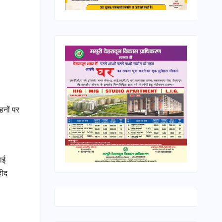
हनों पर
ाई
हीद