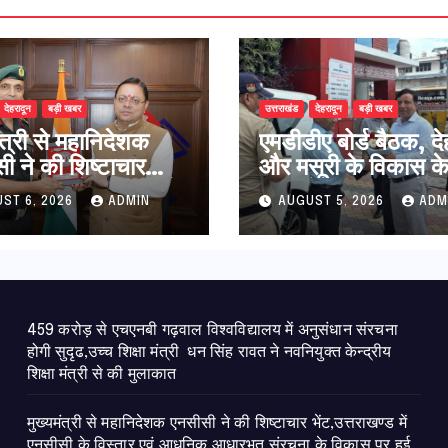
देहरादून
बड़ी खबर
उत्तराखंड
देहरादून
बड़ी खबर
ंत्री से महानिदेशक
एमडीडीए बोर्ड बैठक, दे
ी ने की शिष्टाचार
और मसूरी के विकास क
त्तराखण्ड में एनसीसी के
25 बड़े प्रस्तावों को म
ST 6, 2026
ADMIN
AUGUST 5, 2026
ADM
ार एवं आधुनिक
हरी झंडी
ूत संरचना के विकास
महत्वपूर्ण चर्चा
459 करोड़ से एचएनबी गढ़वाल विश्वविद्यालय में अनुसंधान संरचना
होगी सुदृढ,उच्च शिक्षा मंत्री धन सिंह रावत ने नवनियुक्त केन्द्रीय
शिक्षा मंत्री से की मुलाकात
मुख्यमंत्री से महानिदेशक एनसीसी ने की शिष्टाचार भेंट,उत्तराखण्ड में
एनसीसी के विस्तार एवं आधुनिक आधारभूत संरचना के विकास पर हुई