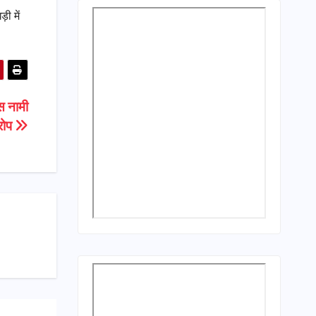
़ी में
 नामी
आरोप