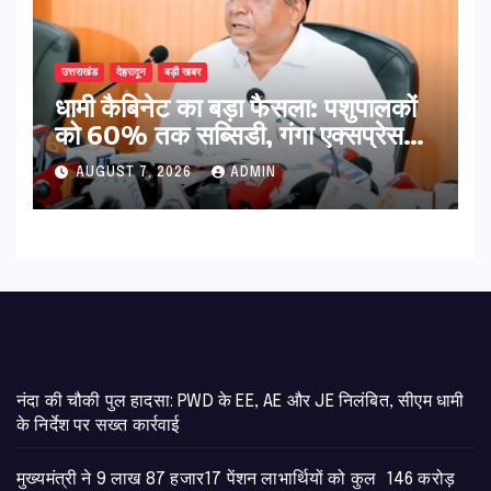
उत्तराखंड
देहरादून
बड़ी खबर
​धामी कैबिनेट का बड़ा फैसला: पशुपालकों
को 60% तक सब्सिडी, गंगा एक्सप्रेसवे
का हरिद्वार तक होगा विस्तार
AUGUST 7, 2026
ADMIN
नंदा की चौकी पुल हादसा: PWD के EE, AE और JE निलंबित, सीएम धामी
के निर्देश पर सख्त कार्रवाई
मुख्यमंत्री ने 9 लाख 87 हजार17 पेंशन लाभार्थियों को कुल 146 करोड़