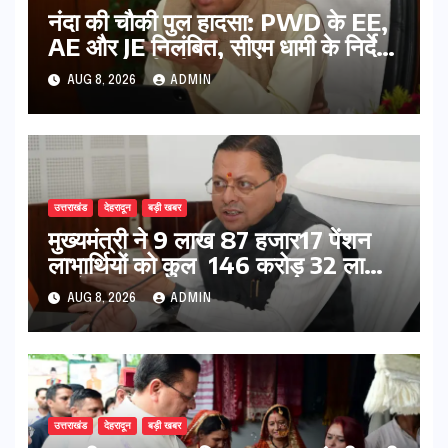
नंदा की चौकी पुल हादसा: PWD के EE,
AE और JE निलंबित, सीएम धामी के निर्देश
पर सख्त कार्रवाई
AUG 8, 2026
ADMIN
उत्तराखंड
देहरादून
बड़ी खबर
मुख्यमंत्री ने 9 लाख 87 हजार17 पेंशन
लाभार्थियों को कुल 146 करोड़ 32 लाख
की पेंशन राशि का किया भुगतान
AUG 8, 2026
ADMIN
उत्तराखंड
देहरादून
बड़ी खबर