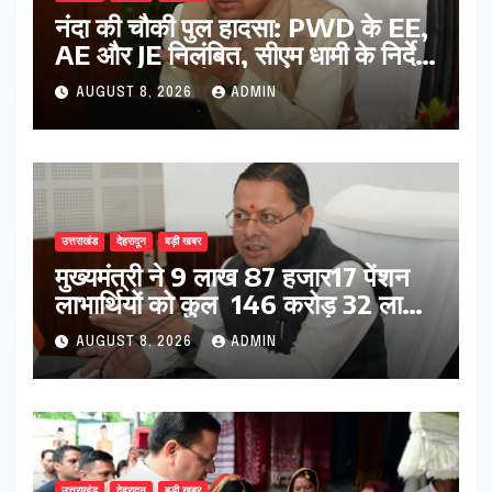
नंदा की चौकी पुल हादसा: PWD के EE,
AE और JE निलंबित, सीएम धामी के निर्देश
पर सख्त कार्रवाई
AUGUST 8, 2026
ADMIN
उत्तराखंड
देहरादून
बड़ी खबर
मुख्यमंत्री ने 9 लाख 87 हजार17 पेंशन
लाभार्थियों को कुल 146 करोड़ 32 लाख
की पेंशन राशि का किया भुगतान
AUGUST 8, 2026
ADMIN
उत्तराखंड
देहरादून
बड़ी खबर