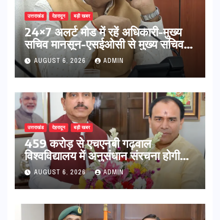
उत्तराखंड
देहरादून
बड़ी खबर
24×7 अलर्ट मोड में रहें अधिकारी-मुख्य
सचिव मानसून-एसईओसी से मुख्य सचिव ने
की विस्तृत समीक्षा कहा-बंद सड़कों को
AUGUST 6, 2026
ADMIN
शीघ्र खोला जाए, लोगों को न हो दिक्कत
उत्तराखंड
देहरादून
बड़ी खबर
459 करोड़ से एचएनबी गढ़वाल
विश्वविद्यालय में अनुसंधान संरचना होगी
सुदृढ,उच्च शिक्षा मंत्री धन सिंह रावत ने
AUGUST 6, 2026
ADMIN
नवनियुक्त केन्द्रीय शिक्षा मंत्री से की
मुलाकात