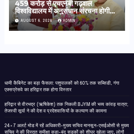
459 करोड़ से एचएनबी गढ़वाल
विश्वविद्यालय में अनुसंधान संरचना होगी
सुदृढ,उच्च शिक्षा मंत्री धन सिंह रावत ने
AUGUST 6, 2026
ADMIN
नवनियुक्त केन्द्रीय शिक्षा मंत्री से की
मुलाकात
​धामी कैबिनेट का बड़ा फैसला: पशुपालकों को 60% तक सब्सिडी, गंगा
एक्सप्रेसवे का हरिद्वार तक होगा विस्तार
​हरिद्वार से वीरभद्र (ऋषिकेश) तक निकली BJYM की भव्य कांवड़ यात्रा;
तेजस्वी सूर्या ने की देश व प्रदेशवासियों के कल्याण की कामना
24×7 अलर्ट मोड में रहें अधिकारी-मुख्य सचिव मानसून-एसईओसी से मुख्य
सचिव ने की विस्तृत समीक्षा कहा-बंद सड़कों को शीघ्र खोला जाए, लोगों