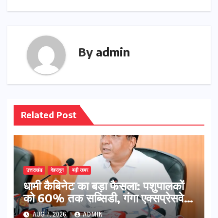
By
admin
Related Post
उत्तराखंड
देहरादून
बड़ी खबर
​धामी कैबिनेट का बड़ा फैसला: पशुपालकों
को 60% तक सब्सिडी, गंगा एक्सप्रेसवे
का हरिद्वार तक होगा विस्तार
AUG 7, 2026
ADMIN