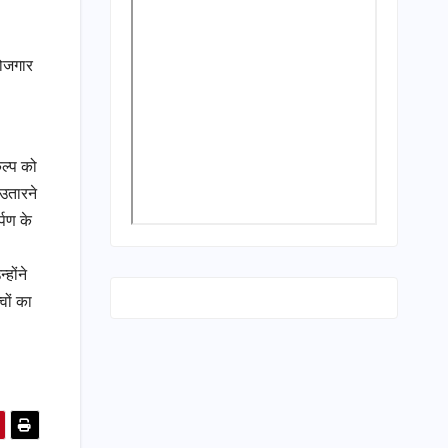
रोजगार
कल्प को
 उतारने
्पण के
होंने
वों का