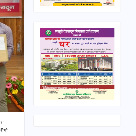
ारा
थियों