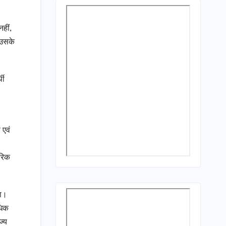
हीं,
 उसके
थी
 एवं
गरिक
या।
अधिक
ज्य