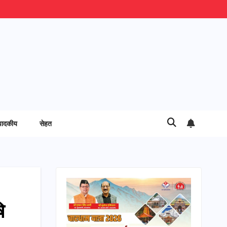
पादकीय
सेहत
ि