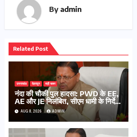
By
admin
Related Post
उत्तराखंड
देहरादून
बड़ी खबर
नंदा की चौकी पुल हादसा: PWD के EE,
AE और JE निलंबित, सीएम धामी के निर्देश
पर सख्त कार्रवाई
AUG 8, 2026
ADMIN