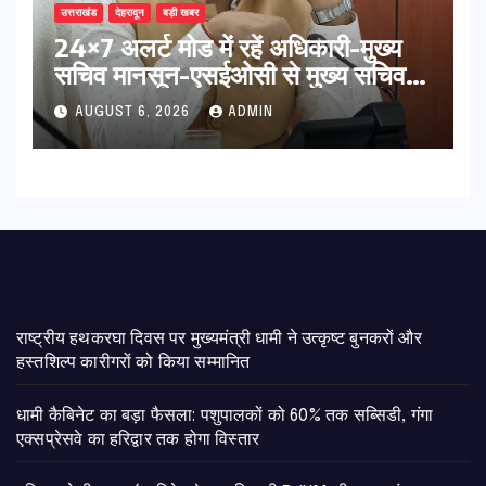
उत्तराखंड
देहरादून
बड़ी खबर
24×7 अलर्ट मोड में रहें अधिकारी-मुख्य
सचिव मानसून-एसईओसी से मुख्य सचिव ने
की विस्तृत समीक्षा कहा-बंद सड़कों को
AUGUST 6, 2026
ADMIN
शीघ्र खोला जाए, लोगों को न हो दिक्कत
राष्ट्रीय हथकरघा दिवस पर मुख्यमंत्री धामी ने उत्कृष्ट बुनकरों और
हस्तशिल्प कारीगरों को किया सम्मानित
​धामी कैबिनेट का बड़ा फैसला: पशुपालकों को 60% तक सब्सिडी, गंगा
एक्सप्रेसवे का हरिद्वार तक होगा विस्तार