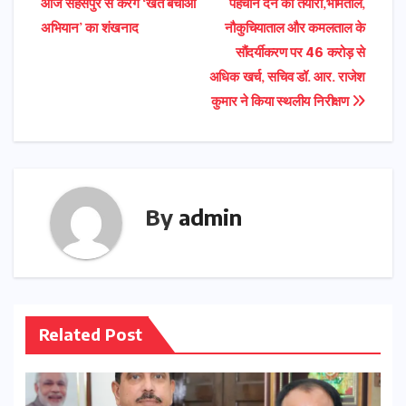
आज सहसपुर से करेंगे ‘खेत बचाओ
पहचान देने की तैयारी,भीमताल,
navigation
अभियान’ का शंखनाद
नौकुचियाताल और कमलताल के
सौंदर्यीकरण पर 46 करोड़ से
अधिक खर्च, सचिव डॉ. आर. राजेश
कुमार ने किया स्थलीय निरीक्षण
By
admin
Related Post