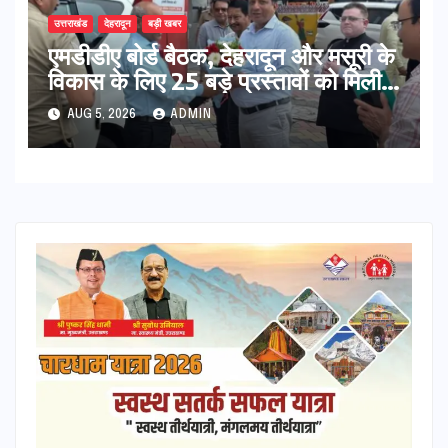
उत्तराखंड
देहरादून
बड़ी खबर
एमडीडीए बोर्ड बैठक, देहरादून और मसूरी के
विकास के लिए 25 बड़े प्रस्तावों को मिली
हरी झंडी
AUG 5, 2026
ADMIN