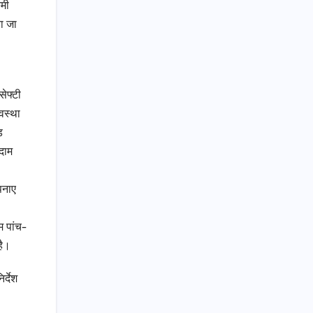
कमी
ा जा
सेफ्टी
यवस्था
ड
दाम
पनाए
म पांच-
है।
र्देश