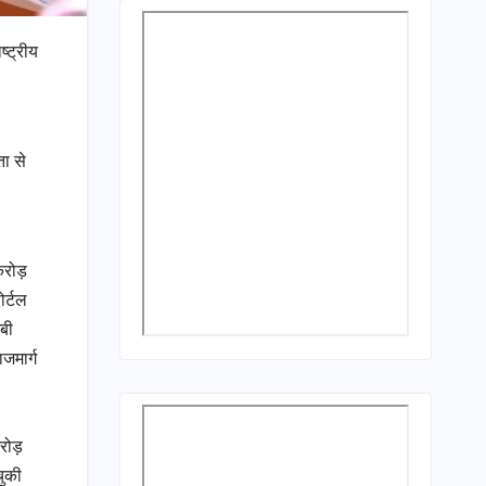
ष्ट्रीय
ता से
 करोड़
ोर्टल
बी
जमार्ग
करोड़
चुकी