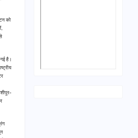
यटन को
ं,
से
 गई है।
ष्ट्रीय
टर
ाशीपुर-
और
रंग
ून