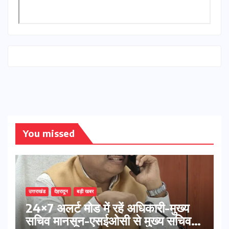
You missed
उत्तराखंड
देहरादून
बड़ी खबर
24×7 अलर्ट मोड में रहें अधिकारी-मुख्य
सचिव मानसून-एसईओसी से मुख्य सचिव ने