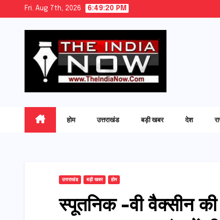
Skip
Fri. Aug 7th, 2026
6:49:21 PM
to
content
होम
उत्तराखंड
बड़ी खबर
देश
र
उत्तराखंड
बड़ी खबर
होम
स्पूतनिक -वी वैक्सीन की