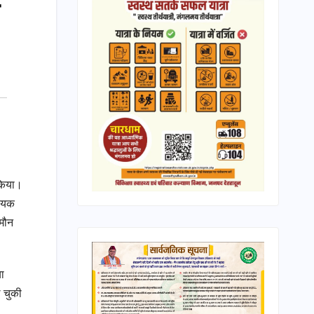
 किया।
धायक
 मौन
या
 चुकी