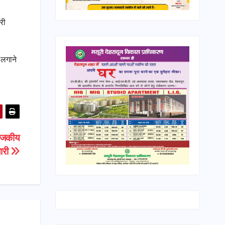
री
 लगाने
 राजकीय
ारी