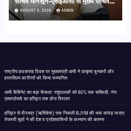
सचिव मानसून-एसईओसी से मुख्य सचिव ने
की विस्तृत समीक्षा कहा-बंद सड़कों को
AUGUST 6, 2026
ADMIN
शीघ्र खोला जाए, लोगों को न हो दिक्कत
राष्ट्रीय हथकरघा दिवस पर मुख्यमंत्री धामी ने उत्कृष्ट बुनकरों और
हस्तशिल्प कारीगरों को किया सम्मानित
​धामी कैबिनेट का बड़ा फैसला: पशुपालकों को 60% तक सब्सिडी, गंगा
एक्सप्रेसवे का हरिद्वार तक होगा विस्तार
​हरिद्वार से वीरभद्र (ऋषिकेश) तक निकली BJYM की भव्य कांवड़ यात्रा;
तेजस्वी सूर्या ने की देश व प्रदेशवासियों के कल्याण की कामना