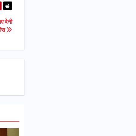
िए देनी
फीस