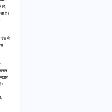
लेकिन
त हो,
 हुआ है।
े
 देश से
रेस
र
स्वजन
 जताते
 और
ी,