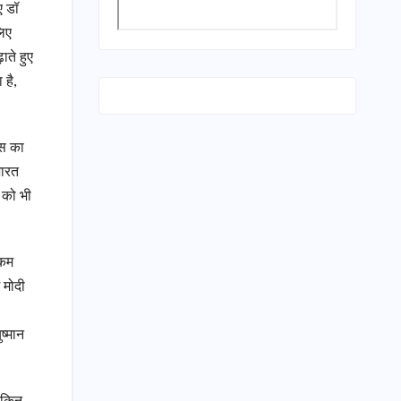
ए डॉ
लिए
ाते हुए
है,
ेस का
भारत
ं को भी
 कम
 मोदी
ष्मान