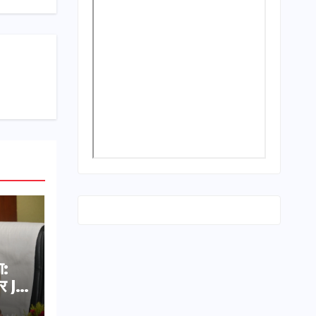
ा:
र JE