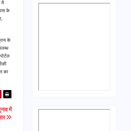
में
िवस के
ह,
्राय के
पलब्ध
पोर्टल
नीकी
टल का
नाव में
रचार