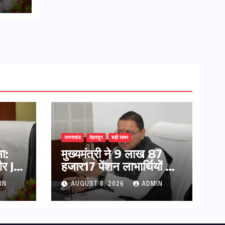
उत्तराखंड
देहरादून
बड़ी खबर
ा:
मुख्यमंत्री ने 9 लाख 87
र JE
हजार17 पेंशन लाभार्थियों को
निर्देश
कुल 146 करोड़ 32 लाख
IN
AUGUST 8, 2026
ADMIN
की पेंशन राशि का किया
भुगतान