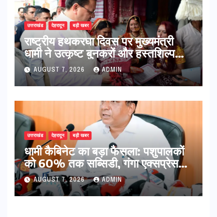
उत्तराखंड
देहरादून
बड़ी खबर
राष्ट्रीय हथकरघा दिवस पर मुख्यमंत्री
धामी ने उत्कृष्ट बुनकरों और हस्तशिल्प
कारीगरों को किया सम्मानित
AUGUST 7, 2026
ADMIN
उत्तराखंड
देहरादून
बड़ी खबर
​धामी कैबिनेट का बड़ा फैसला: पशुपालकों
को 60% तक सब्सिडी, गंगा एक्सप्रेसवे
का हरिद्वार तक होगा विस्तार
AUGUST 7, 2026
ADMIN