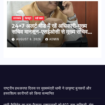
उत्तराखंड
देहरादून
बड़ी खबर
24×7 अलर्ट मोड में रहें अधिकारी-मुख्य
सचिव मानसून-एसईओसी से मुख्य सचिव ने
की विस्तृत समीक्षा कहा-बंद सड़कों को
AUGUST 6, 2026
ADMIN
शीघ्र खोला जाए, लोगों को न हो दिक्कत
राष्ट्रीय हथकरघा दिवस पर मुख्यमंत्री धामी ने उत्कृष्ट बुनकरों और
हस्तशिल्प कारीगरों को किया सम्मानित