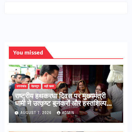
You missed
उत्तराखंड
देहरादून
बड़ी खबर
राष्ट्रीय हथकरघा दिवस पर मुख्यमंत्री
धामी ने उत्कृष्ट बुनकरों और हस्तशिल्प
कारीगरों को किया सम्मानित
AUGUST 7, 2026
ADMIN